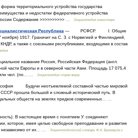
 форма территориального устройства государства
еимущества и недостатки федеративного устройства
 России Содержание >>>>>>>>>> …
Энциклопедия инвестора
оциалистическая Республика
— РСФСР. I. Общие
ноября) 1917. Граничит на С. З. с Норвегией и Финляндией,
и КНДР, а также с союзными республиками, входящими в состав
педия
иальное название Россия, Российская Федерация (англ.
чной части Европы и в северной части Азии. Площадь 17 075,4
7 млн чел. (по… …
Энциклопедия стран мира
ия Будучи неотъемлемой составной частью мировой
СССР прошла большой и сложный исторический путь. В
дальных обществ на землях предков современных… …
упность). В настоящее время с понятием У. соединяют
ии, которое, имея целью свободное преподавание и развитие
um), независимо от их… …
Энциклопедический словарь Ф.А. Брокгауза и