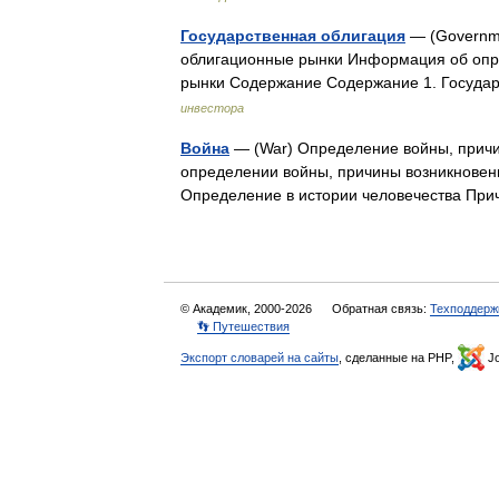
Государственная облигация
— (Governme
облигационные рынки Информация об опре
рынки Содержание Содержание 1. Госуд
инвестора
Война
— (War) Определение войны, причи
определении войны, причины возникновен
Определение в истории человечества Пр
© Академик, 2000-2026
Обратная связь:
Техподдерж
👣 Путешествия
Экспорт словарей на сайты
, сделанные на PHP,
Jo