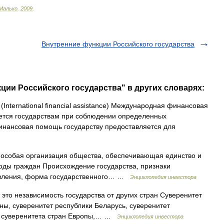
Малько
.
2009
.
Внутренние функции Российского государства
ции Российского государства" в других словарях:
(International financial assistance) Международная финансовая
ется государствам при соблюдении определенных
нансовая помощь государству предоставляется для
о особая организация общества, обеспечивающая единство и
оды граждан Происхождение государства, признаки
равления, форма государственного… …
Энциклопедия инвестора
 это независимость государства от других стран Суверенитет
ны, суверенитет республики Беларусь, суверенитет
мы суверенитета стран Европы,… …
Энциклопедия инвестора