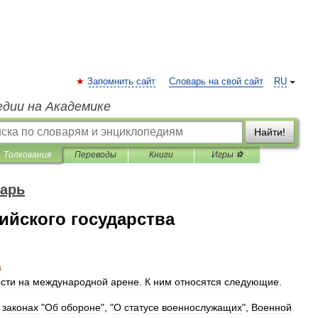
Запомнить сайт
Словарь на свой сайт
RU
едии на Академике
Найти!
Толкования
Переводы
Книги
Игры ⚽
арь
ийского государства
а
сти
на
международной
арене
.
К
ним
относятся
следующие
.
законах
"
Об
обороне
", "
О
статусе
военнослужащих
",
Военной