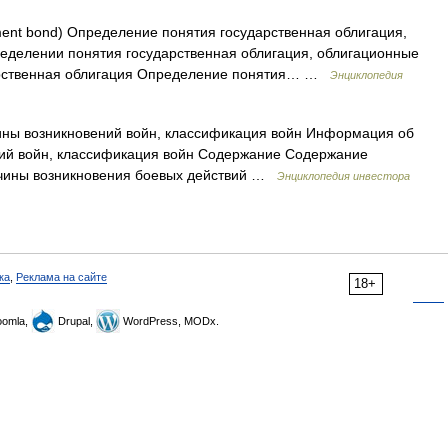
nt bond) Определение понятия государственная облигация,
делении понятия государственная облигация, облигационные
арственная облигация Определение понятия… …
Энциклопедия
ны возникновений войн, классификация войн Информация об
ий войн, классификация войн Содержание Содержание
ичины возникновения боевых действий …
Энциклопедия инвестора
ка
,
Реклама на сайте
18+
omla,
Drupal,
WordPress, MODx.