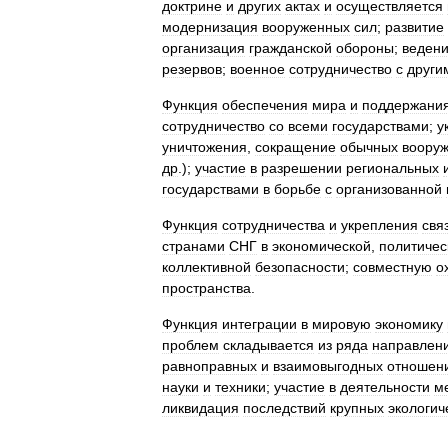
доктрине
и
других
актах
и
осуществляется
модернизация
вооруженных
сил
;
развитие
организация
гражданской
обороны
;
веден
резервов
;
военное
сотрудничество
с
други
Функция
обеспечения
мира
и
поддержани
сотрудничество
со
всеми
государствами
;
у
уничтожения
,
сокращение
обычных
воору
др
.);
участие
в
разрешении
региональных
государствами
в
борьбе
с
организованной
Функция
сотрудничества
и
укрепления
свя
странами
СНГ
в
экономической
,
политичес
коллективной
безопасности
;
совместную
о
пространства
.
Функция
интеграции
в
мировую
экономику
проблем
складывается
из
ряда
направлени
равноправных
и
взаимовыгодных
отношен
науки
и
техники
;
участие
в
деятельности
м
ликвидация
последствий
крупных
экологич