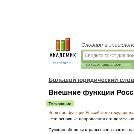
Словари и энциклоп
academic.ru
Большой юридический словарь
Большой юридический слов
Внешние функции Росс
Толкование
Внешние
функции
Российского
государств
-
это
основные
направления
его
деятельно
Функция
обороны
страны
основывается
на