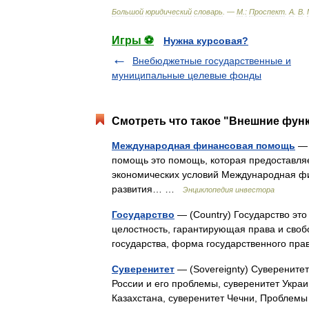
Большой
юридический
словарь
. —
М
.
:
Проспект
.
А
.
В
.
Игры ⚽
Нужна курсовая?
Внебюджетные государственные и
муниципальные целевые фонды
Смотреть что такое "Внешние функ
Международная финансовая помощь
— 
помощь это помощь, которая предоставля
экономических условий Международная фи
развития… …
Энциклопедия инвестора
Государство
— (Country) Государство эт
целостность, гарантирующая права и своб
государства, форма государственного п
Суверенитет
— (Sovereignty) Суверенитет
России и его проблемы, суверенитет Украи
Казахстана, суверенитет Чечни, Пробле