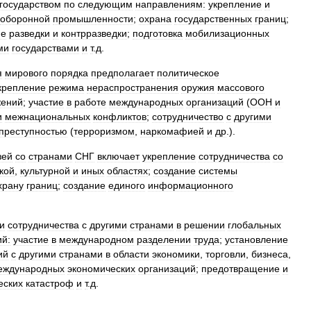
государством
по
следующим
направлениям:
укрепление
и
оборонной
промышленности
;
охрана
государственных
границ
;
ие
разведки
и
контрразведки
;
подготовка
мобилизационных
ми
государствами
и
т
.
д
.
я
мирового
порядка
предполагает
политическое
крепление
режима
нераспространения
оружия
массового
жений
;
участие
в
работе
международных
организаций
(
ООН
и
и
межнациональных
конфликтов
;
сотрудничество
с
другими
преступностью
(
терроризмом
,
наркомафией
и
др
.).
зей
со
странами
СНГ
включает
укрепление
сотрудничества
со
кой
,
культурной
и
иных
областях
;
создание
системы
храну
границ
;
создание
единого
информационного
и
сотрудничества
с
другими
странами
в
решении
глобальных
й:
участие
в
международном
разделении
труда
;
установление
ий
с
другими
странами
в
области
экономики
,
торговли
,
бизнеса
,
еждународных
экономических
организаций
;
предотвращение
и
еских
катастроф
и
т
.
д
.