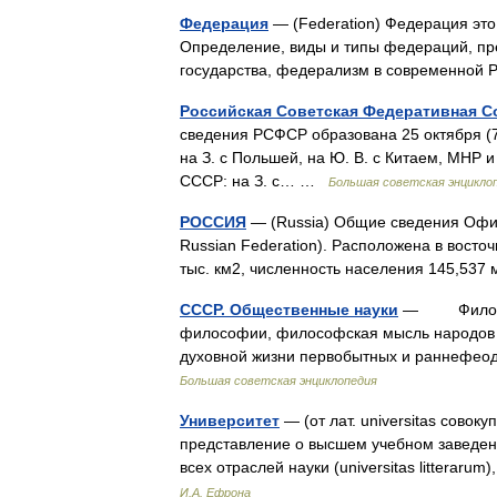
Федерация
— (Federation) Федерация это
Определение, виды и типы федераций, пр
государства, федерализм в современной
Российская Советская Федеративная С
сведения РСФСР образована 25 октября (7 
на З. с Польшей, на Ю. В. с Китаем, МНР 
СССР: на З. с… …
Большая советская энцикло
РОССИЯ
— (Russia) Общие сведения Офиц
Russian Federation). Расположена в восто
тыс. км2, численность населения 145,53
СССР. Общественные науки
— Философ
философии, философская мысль народов 
духовной жизни первобытных и раннефео
Большая советская энциклопедия
Университет
— (от лат. universitas совок
представление о высшем учебном заведен
всех отраслей науки (universitas litterar
И.А. Ефрона